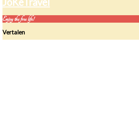
JoKeTravel
Enjoy the free life!
Vertalen
Tag Archives: Scuba
Een nieuwe BN’er op Lanzarote
Duiken
Spanje
Hoe leuk is het als je zit te zappen en er komt ineens een
See More
Volg JoKe Travel op