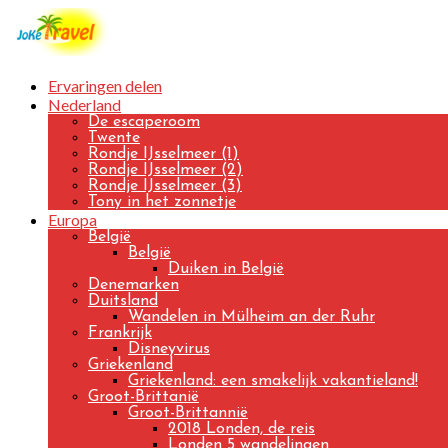
Ervaringen delen
Nederland
De escaperoom
Twente
Rondje IJsselmeer (1)
Rondje IJsselmeer (2)
Rondje IJsselmeer (3)
Tony in het zonnetje
Europa
België
België
Duiken in België
Denemarken
Duitsland
Wandelen in Mülheim an der Ruhr
Frankrijk
Disneyvirus
Griekenland
Griekenland: een smakelijk vakantieland!
Groot-Brittanië
Groot-Brittannië
2018 Londen, de reis
Londen 5 wandelingen