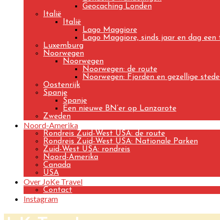
Geocaching Londen
Italië
Italië
Lago Maggiore
Lago Maggiore, sinds jaar en dag een
Luxemburg
Noorwegen
Noorwegen
Noorwegen: de route
Noorwegen: Fjorden en gezellige sted
Oostenrijk
Spanje
Spanje
Een nieuwe BN’er op Lanzarote
Zweden
Noord-Amerika
Rondreis Zuid-West USA: de route
Rondreis Zuid-West USA: Nationale Parken
Zuid-West USA: rondreis
Noord-Amerika
Canada
USA
Over JoKe Travel
Contact
Instagram