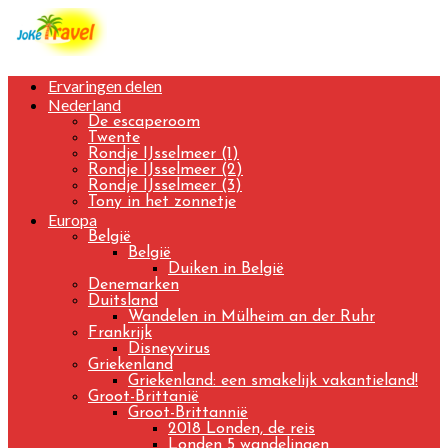
Ervaringen delen
Nederland
De escaperoom
Twente
Rondje IJsselmeer (1)
Rondje IJsselmeer (2)
Rondje IJsselmeer (3)
Tony in het zonnetje
Europa
België
België
Duiken in België
Denemarken
Duitsland
Wandelen in Mülheim an der Ruhr
Frankrijk
Disneyvirus
Griekenland
Griekenland: een smakelijk vakantieland!
Groot-Brittanië
Groot-Brittannië
2018 Londen, de reis
Londen 5 wandelingen