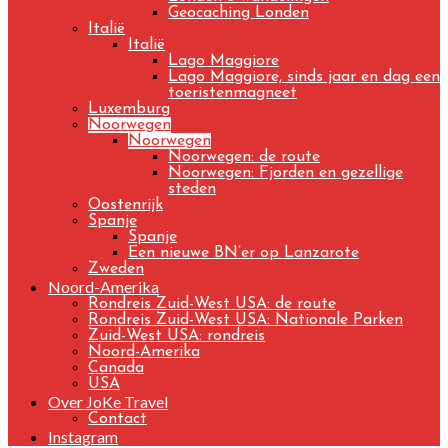
Geocaching Londen
Italië
Italië
Lago Maggiore
Lago Maggiore, sinds jaar en dag een
toeristenmagneet
Luxemburg
Noorwegen
Noorwegen
Noorwegen: de route
Noorwegen: Fjorden en gezellige
steden
Oostenrijk
Spanje
Spanje
Een nieuwe BN’er op Lanzarote
Zweden
Noord-Amerika
Rondreis Zuid-West USA: de route
Rondreis Zuid-West USA: Nationale Parken
Zuid-West USA: rondreis
Noord-Amerika
Canada
USA
Over JoKe Travel
Contact
Instagram